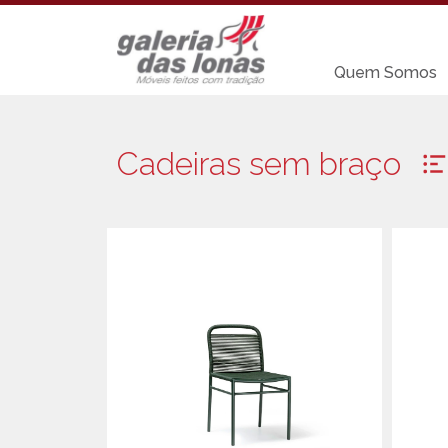
Quem Somos
Cadeiras sem braço
Acessórios
Cadeiras sem
braço
Aparadores
Chaises
Balanços
Carro Bar
Bancos
Coleção Resort
Banquetas Bar
Espreguiçadeira
Cadeiras com
braço
Mesa Bistrot
Mesas de Centr