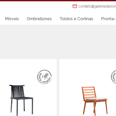
contato@galeriadaslo
Móveis
Ombrellones
Toldos e Cortinas
Pronta-
Mesas de Jantar
Mesas Laterais
Ombrellones
Poltronas
Puffs
s
Sofás
Tenda Riviera
o
Toldos e Cortinas