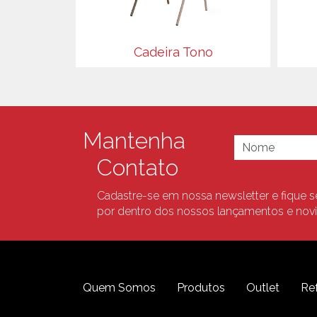
Cadeira Tono
Mantenha
Contato
Cadastre-se em nossa newsletter e fique 
por dentro dos nossos lançamentos e nov
Quem Somos
Produtos
Outlet
Re