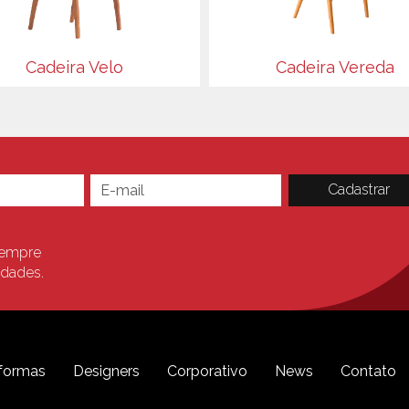
Cadeira Velo
Cadeira Vereda
sempre
idades.
formas
Designers
Corporativo
News
Contato