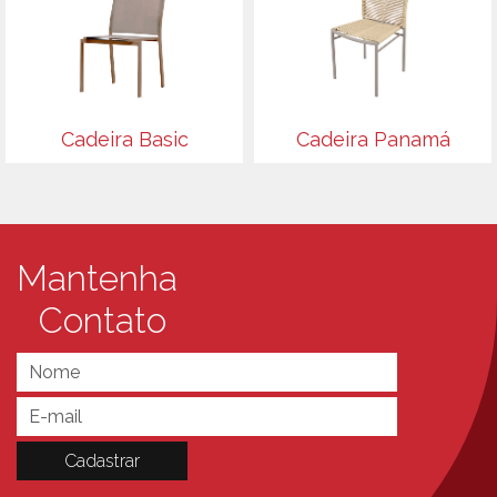
Cadeira Basic
Cadeira Panamá
Mantenha
Contato