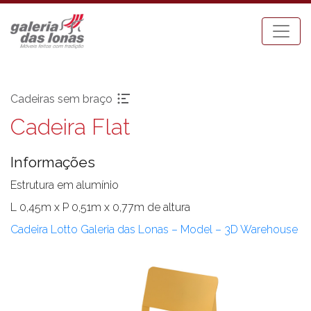
Cadeiras sem braço
Cadeira Flat
Pronta-entrega
Espreguiçadeiras
Acessórios
Mesa Bistrot
Informações
Aparadores
Mesas de Centro
Balanços
Mesas de Jantar
Estrutura em alumínio
Bancos
Mesas Laterais
L 0,45m x P 0,51m x 0,77m de altura
Banquetas Bar
Ombrellones
Cadeira Lotto Galeria das Lonas – Model – 3D Warehouse
Cadeiras com braço
Poltronas
Cadeiras sem braço
Puffs
Chaises
Sofás
Carro Bar
Tenda Riviera
Coleção Resort
Toldos e Cortinas