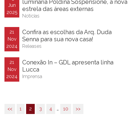
luminária Poldina Sospensione, a nova
Jun
estrela das áreas externas
2025
Notícias
Confira as escolhas da Arq. Duda
21
Senna para sua nova casa!
Nov
2024
Releases
Conexão In – GDL apresenta linha
21
Lucca
Nov
2024
Imprensa
<<
1
2
3
4
…
10
>>