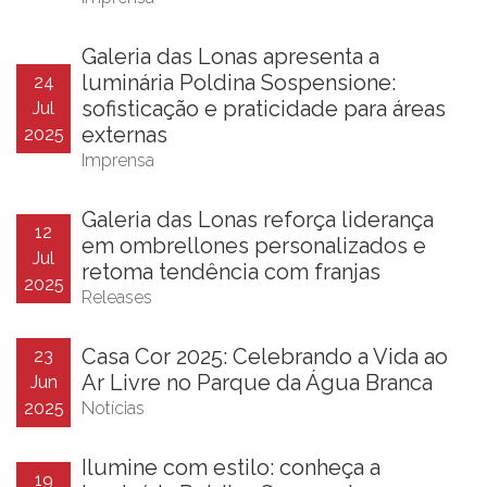
Galeria das Lonas apresenta a
luminária Poldina Sospensione:
24
sofisticação e praticidade para áreas
Jul
externas
2025
Imprensa
Galeria das Lonas reforça liderança
12
em ombrellones personalizados e
Jul
retoma tendência com franjas
2025
Releases
Casa Cor 2025: Celebrando a Vida ao
23
Ar Livre no Parque da Água Branca
Jun
2025
Notícias
Ilumine com estilo: conheça a
19