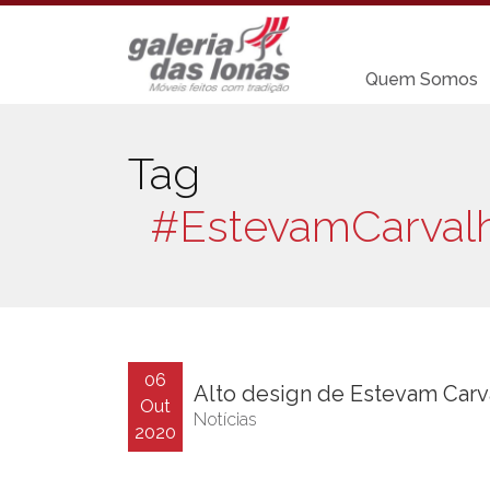
Quem Somos
Tag
#EstevamCarval
06
Alto design de Estevam Carva
Out
Notícias
2020