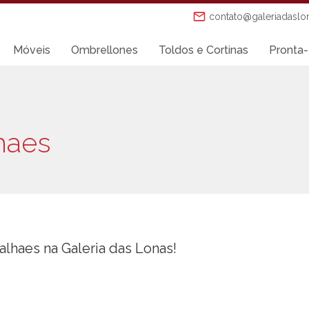
contato@galeriadaslo
Móveis
Ombrellones
Toldos e Cortinas
Pronta-
haes
lhaes na Galeria das Lonas!