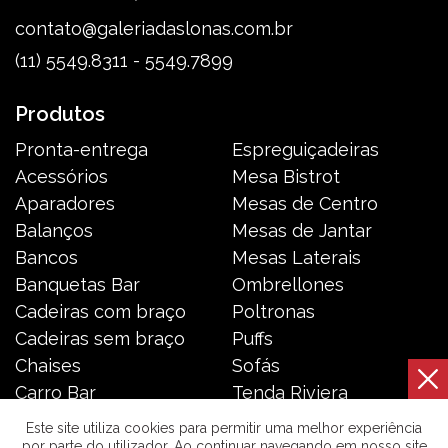
contato@galeriadaslonas.com.br
(11) 5549.8311 - 5549.7899
Produtos
Pronta-entrega
Espreguiçadeiras
Acessórios
Mesa Bistrot
Aparadores
Mesas de Centro
Balanços
Mesas de Jantar
Bancos
Mesas Laterais
Banquetas Bar
Ombrellones
Cadeiras com braço
Poltronas
Cadeiras sem braço
Puffs
Chaises
Sofás
Carro Bar
Tenda Riviera
Coleção Resort
Toldos e Cortinas
Este site utiliza cookies para permitir uma melhor experiência
por parte do utilizador. Ao continuar navegando em nosso site