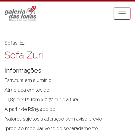
Sofás
Sofa Zuri
Pronta-entrega
Espreguiçadeiras
Acessórios
Mesa Bistrot
Informações
Aparadores
Mesas de Centro
Balanços
Mesas de Jantar
Estrutura em alumínio
Bancos
Mesas Laterais
Almofada em tecido
Banquetas Bar
Ombrellones
L1,85m x P1,10m x 0,72m de altura
Cadeiras com braço
Poltronas
A partir de R$15.400,00
Cadeiras sem braço
Puffs
*valores sujeitos a alteração sem aviso prévio
Chaises
Sofás
Carro Bar
Tenda Riviera
*produto modular vendido separadamente
Coleção Resort
Toldos e Cortinas