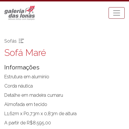
Sofás
Sofá Maré
Pronta-entrega
Espreguiçadeiras
Acessórios
Mesa Bistrot
Informações
Aparadores
Mesas de Centro
Balanços
Mesas de Jantar
Estrutura em alumínio
Bancos
Mesas Laterais
Corda náutica
Banquetas Bar
Ombrellones
Detalhe em madeira cumaru
Cadeiras com braço
Poltronas
Almofada em tecido
Cadeiras sem braço
Puffs
L1,62m x P0,73m x 0,83m de altura
Chaises
Sofás
Carro Bar
Tenda Riviera
A partir de R$8.595,00
Coleção Resort
Toldos e Cortinas