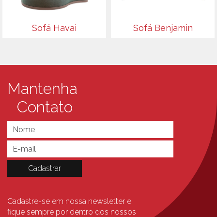
Sofá Havai
Sofá Benjamin
Mantenha
Contato
Cadastre-se em nossa newsletter e
fique sempre
por dentro dos nossos