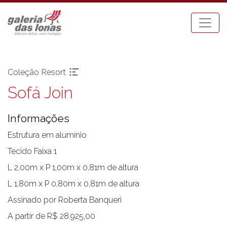
Coleção Resort
Sofá Join
Pronta-entrega
Espreguiçadeiras
Acessórios
Mesa Bistrot
Informações
Aparadores
Mesas de Centro
Balanços
Mesas de Jantar
Estrutura em alumínio
Bancos
Mesas Laterais
Tecido Faixa 1
Banquetas Bar
Ombrellones
L 2,00m x P 1,00m x 0,81m de altura
Cadeiras com braço
Poltronas
L 1,80m x P 0,80m x 0,81m de altura
Cadeiras sem braço
Puffs
Assinado por Roberta Banqueri
Chaises
Sofás
Carro Bar
Tenda Riviera
A partir de R$ 28.925,00
Coleção Resort
Toldos e Cortinas