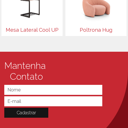
Mesa Lateral Cool UP
Poltrona Hug
Mantenha
Contato