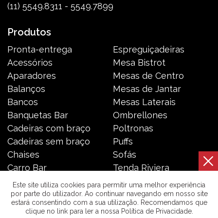
(11) 5549.8311 - 5549.7899
Produtos
Pronta-entrega
Espreguiçadeiras
Acessórios
Mesa Bistrot
Aparadores
Mesas de Centro
Balanços
Mesas de Jantar
Bancos
Mesas Laterais
Banquetas Bar
Ombrellones
Cadeiras com braço
Poltronas
Cadeiras sem braço
Puffs
Chaises
Sofás
Carro Bar
Tenda Riviera
Coleção Resort
Toldos e Cortinas
Este site utiliza cookies para permitir uma melhor experiência
por parte do utilizador. Ao continuar navegando em nosso site
estará consentindo com a sua utilização. Recomendamos que
Galeria das Lonas © 2026 | Todos os direitos reservados. |
clique no link para ler a nossa Política de Privacidade.
Política de Privacidade