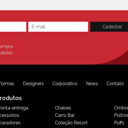
sempre
idades.
formas
Designers
Corporativo
News
Contato
rodutos
ronta-entrega
Chaises
Ombre
cessórios
Carro Bar
Poltro
paradores
Coleção Resort
Puffs