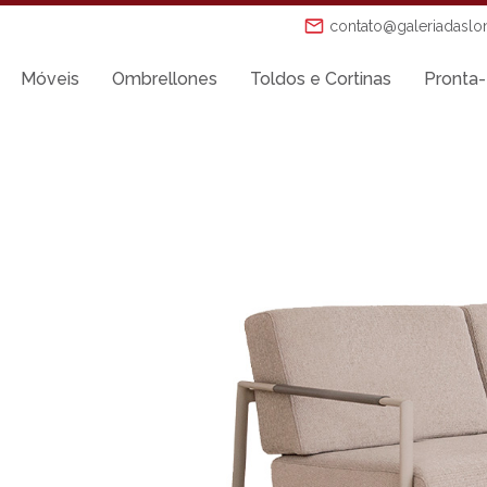
contato@galeriadaslo
Móveis
Ombrellones
Toldos e Cortinas
Pronta-
Mesas de Jantar
Mesas Laterais
Ombrellones
Poltronas
Puffs
s
Sofás
Tenda Riviera
o
Toldos e Cortinas