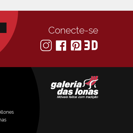
Conecte-se
llones
nas