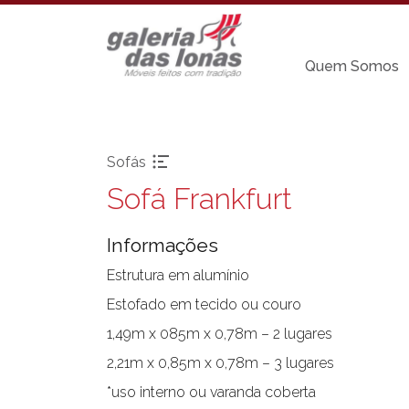
Quem Somos
Sofás
Sofá Frankfurt
Pronta-entrega
Cadeiras sem
braço
Informações
Acessórios
Chaises
Aparadores
Estrutura em alumínio
Carro Bar
Balanços
Estofado em tecido ou couro
Coleção Resort
Bancos
1,49m x 085m x 0,78m – 2 lugares
Espreguiçadeira
Banquetas Bar
Mesa Bistrot
2,21m x 0,85m x 0,78m – 3 lugares
Cadeiras com
braço
Mesas de Centr
*uso interno ou varanda coberta