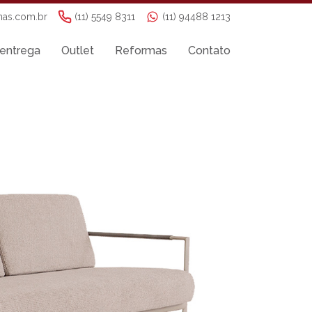
nas.com.br
(11) 5549 8311
(11) 94488 1213
entrega
Outlet
Reformas
Contato