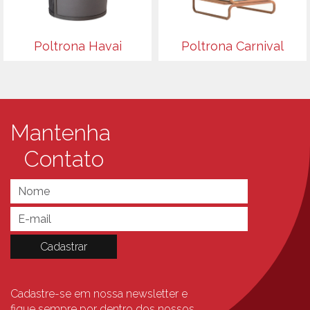
Poltrona Havai
Poltrona Carnival
Mantenha
Contato
Cadastre-se em nossa newsletter e
fique sempre
por dentro dos nossos