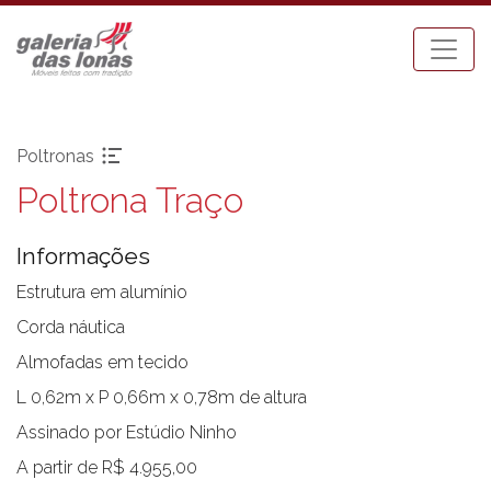
Poltronas
Poltrona Traço
Pronta-entrega
Espreguiçadeiras
Acessórios
Mesa Bistrot
Informações
Aparadores
Mesas de Centro
Balanços
Mesas de Jantar
Estrutura em alumínio
Bancos
Mesas Laterais
Corda náutica
Banquetas Bar
Ombrellones
Almofadas em tecido
Cadeiras com braço
Poltronas
L 0,62m x P 0,66m x 0,78m de altura
Cadeiras sem braço
Puffs
Assinado por Estúdio Ninho
Chaises
Sofás
Carro Bar
Tenda Riviera
A partir de R$ 4.955,00
Coleção Resort
Toldos e Cortinas