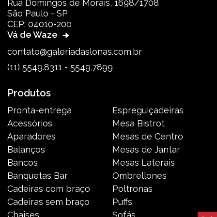
Rua Domingos de Morais, 1698/1708
São Paulo - SP
CEP: 04010-200
Vá de Waze
contato@galeriadaslonas.com.br
(11) 5549.8311 - 5549.7899
Produtos
Pronta-entrega
Espreguiçadeiras
Acessórios
Mesa Bistrot
Aparadores
Mesas de Centro
Balanços
Mesas de Jantar
Bancos
Mesas Laterais
Banquetas Bar
Ombrellones
Cadeiras com braço
Poltronas
Cadeiras sem braço
Puffs
Chaises
Sofás