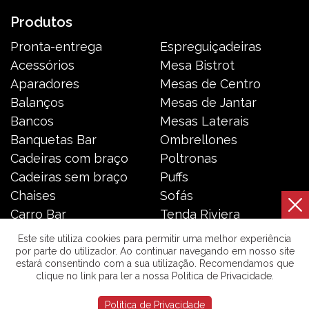
Produtos
Pronta-entrega
Espreguiçadeiras
Acessórios
Mesa Bistrot
Aparadores
Mesas de Centro
Balanços
Mesas de Jantar
Bancos
Mesas Laterais
Banquetas Bar
Ombrellones
Cadeiras com braço
Poltronas
Cadeiras sem braço
Puffs
Chaises
Sofás
Carro Bar
Tenda Riviera
Coleção Resort
Toldos e Cortinas
Este site utiliza cookies para permitir uma melhor experiência
por parte do utilizador. Ao continuar navegando em nosso site
estará consentindo com a sua utilização. Recomendamos que
Galeria das Lonas © 2026 | Todos os direitos reservados. |
clique no link para ler a nossa Política de Privacidade.
Política de Privacidade
Política de Privacidade