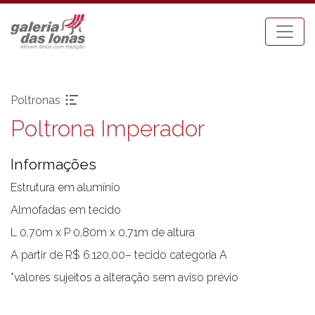
Poltronas
Poltrona Imperador
Pronta-entrega
Espreguiçadeiras
Acessórios
Mesa Bistrot
Informações
Aparadores
Mesas de Centro
Balanços
Mesas de Jantar
Estrutura em alumínio
Bancos
Mesas Laterais
Almofadas em tecido
Banquetas Bar
Ombrellones
L 0,70m x P 0,80m x 0,71m de altura
Cadeiras com braço
Poltronas
A partir de R$ 6.120,00– tecido categoria A
Cadeiras sem braço
Puffs
*valores sujeitos a alteração sem aviso prévio
Chaises
Sofás
Carro Bar
Tenda Riviera
Coleção Resort
Toldos e Cortinas