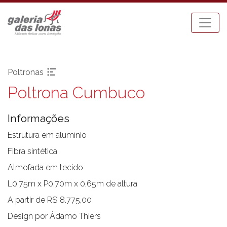
Poltronas
Poltrona Cumbuco
Pronta-entrega
Espreguiçadeiras
Acessórios
Mesa Bistrot
Informações
Aparadores
Mesas de Centro
Balanços
Mesas de Jantar
Estrutura em alumínio
Bancos
Mesas Laterais
Fibra sintética
Banquetas Bar
Ombrellones
Almofada em tecido
Cadeiras com braço
Poltronas
L0,75m x P0,70m x 0,65m de altura
Cadeiras sem braço
Puffs
A partir de R$ 8.775,00
Chaises
Sofás
Carro Bar
Tenda Riviera
Design por Ádamo Thiers
Coleção Resort
Toldos e Cortinas