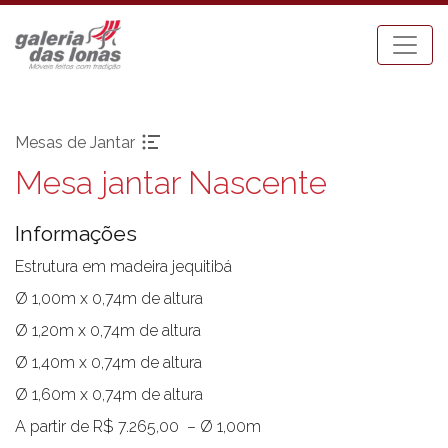
Mesas de Jantar
Mesa jantar Nascente
Pronta-entrega
Espreguiçadeiras
Acessórios
Mesa Bistrot
Informações
Aparadores
Mesas de Centro
Balanços
Mesas de Jantar
Estrutura em madeira jequitibá
Bancos
Mesas Laterais
Ø 1,00m x 0,74m de altura
Banquetas Bar
Ombrellones
Ø 1,20m x 0,74m de altura
Cadeiras com braço
Poltronas
Ø 1,40m x 0,74m de altura
Cadeiras sem braço
Puffs
Ø 1,60m x 0,74m de altura
Chaises
Sofás
Carro Bar
Tenda Riviera
A partir de R$ 7.265,00 – Ø 1,00m
Coleção Resort
Toldos e Cortinas