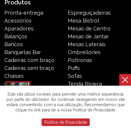
Produtos
Pronta-entrega
Espreguiçadeiras
Acessórios
Mesa Bistrot
Aparadores
Mesas de Centro
Balanços
Mesas de Jantar
Bancos
Mesas Laterais
Banquetas Bar
Ombrellones
Cadeiras com braço
Poltronas
Cadeiras sem braço
Puffs
Chaises
Sofás
Carro Bar
Tenda Riviera
Coleção Resort
Toldos e Cortinas
Este site utiliza cookies para permitir uma melhor experiência
por parte do utilizador. Ao continuar navegando em nosso site
estará consentindo com a sua utilização. Recomendamos que
Galeria das Lonas © 2026 | Todos os direitos reservados. |
clique no link para ler a nossa Política de Privacidade.
Política de Privacidade
Política de Privacidade
Desenvolvido por
Qoding