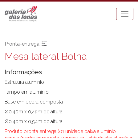
Pronta-entrega
Mesa lateral Bolha
Pronta-entrega
Espreguiçadeiras
Acessórios
Mesa Bistrot
Informações
Aparadores
Mesas de Centro
Balanços
Mesas de Jantar
Estrutura alumínio
Bancos
Mesas Laterais
Tampo em alumínio
Banquetas Bar
Ombrellones
Base em pedra composta
Cadeiras com braço
Poltronas
Ø0,40m x 0,45m de altura
Cadeiras sem braço
Puffs
Ø0,40m x 0,54m de altura
Chaises
Sofás
Carro Bar
Tenda Riviera
Produto pronta entrega (01 unidade baixa alumínio
Coleção Resort
Toldos e Cortinas