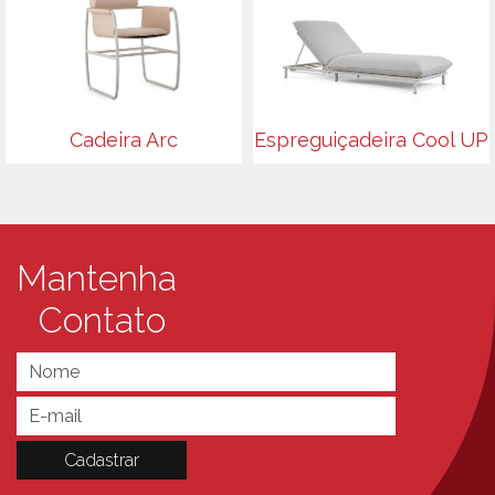
Cadeira Arc
Espreguiçadeira Cool UP
Mantenha
Contato