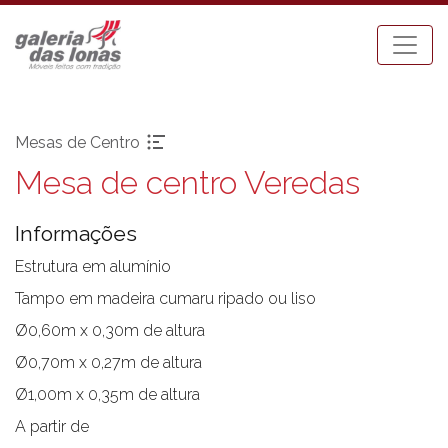
Mesas de Centro
Mesa de centro Veredas
Pronta-entrega
Espreguiçadeiras
Acessórios
Mesa Bistrot
Informações
Aparadores
Mesas de Centro
Balanços
Mesas de Jantar
Estrutura em alumínio
Bancos
Mesas Laterais
Tampo em madeira cumaru ripado ou liso
Banquetas Bar
Ombrellones
Ø0,60m x 0,30m de altura
Cadeiras com braço
Poltronas
Ø0,70m x 0,27m de altura
Cadeiras sem braço
Puffs
Ø1,00m x 0,35m de altura
Chaises
Sofás
Carro Bar
Tenda Riviera
A partir de
Coleção Resort
Toldos e Cortinas