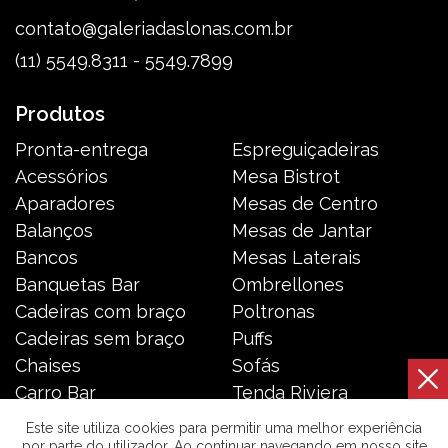
contato@galeriadaslonas.com.br
(11) 5549.8311 - 5549.7899
Produtos
Pronta-entrega
Espreguiçadeiras
Acessórios
Mesa Bistrot
Aparadores
Mesas de Centro
Balanços
Mesas de Jantar
Bancos
Mesas Laterais
Banquetas Bar
Ombrellones
Cadeiras com braço
Poltronas
Cadeiras sem braço
Puffs
Chaises
Sofás
Carro Bar
Tenda Riviera
Coleção Resort
Toldos e Cortinas
Este site utiliza cookies para permitir uma melhor experiência
por parte do utilizador. Ao continuar navegando em nosso site