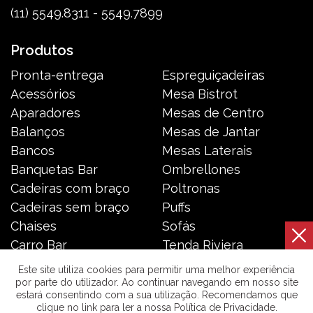
(11) 5549.8311 - 5549.7899
Produtos
Pronta-entrega
Espreguiçadeiras
Acessórios
Mesa Bistrot
Aparadores
Mesas de Centro
Balanços
Mesas de Jantar
Bancos
Mesas Laterais
Banquetas Bar
Ombrellones
Cadeiras com braço
Poltronas
Cadeiras sem braço
Puffs
Chaises
Sofás
Carro Bar
Tenda Riviera
Coleção Resort
Toldos e Cortinas
Este site utiliza cookies para permitir uma melhor experiência
por parte do utilizador. Ao continuar navegando em nosso site
estará consentindo com a sua utilização. Recomendamos que
Galeria das Lonas © 2026 | Todos os direitos reservados. |
clique no link para ler a nossa Política de Privacidade.