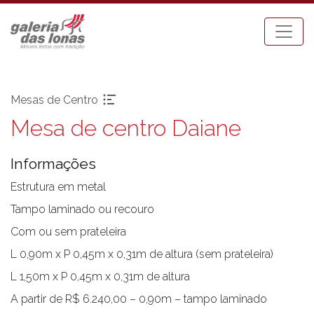
Mesas de Centro
Mesa de centro Daiane
Pronta-entrega
Espreguiçadeiras
Acessórios
Mesa Bistrot
Informações
Aparadores
Mesas de Centro
Balanços
Mesas de Jantar
Estrutura em metal
Bancos
Mesas Laterais
Tampo laminado ou recouro
Banquetas Bar
Ombrellones
Com ou sem prateleira
Cadeiras com braço
Poltronas
L 0,90m x P 0,45m x 0,31m de altura (sem prateleira)
Cadeiras sem braço
Puffs
L 1,50m x P 0,45m x 0,31m de altura
Chaises
Sofás
Carro Bar
Tenda Riviera
A partir de R$ 6.240,00 – 0,90m – tampo laminado
Coleção Resort
Toldos e Cortinas