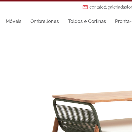
contato@galeriadaslo
Móveis
Ombrellones
Toldos e Cortinas
Pronta-
Mesas de Jantar
Mesas Laterais
Ombrellones
Poltronas
Puffs
s
Sofás
Tenda Riviera
o
Toldos e Cortinas