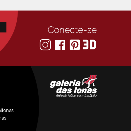
Conecte-se
llones
nas