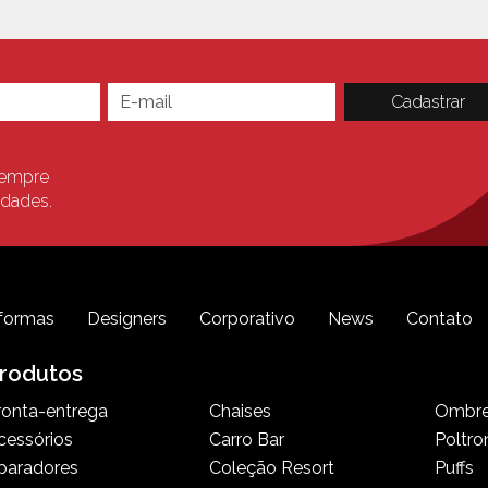
sempre
idades.
formas
Designers
Corporativo
News
Contato
rodutos
ronta-entrega
Chaises
Ombre
cessórios
Carro Bar
Poltro
paradores
Coleção Resort
Puffs