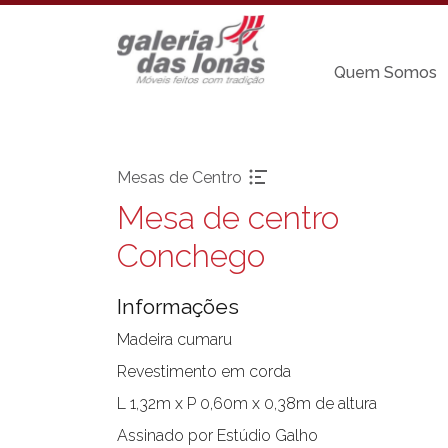
Quem Somos
Mesas de Centro
Mesa de centro
Pronta-entrega
Cadeiras sem
Conchego
braço
Acessórios
Chaises
Aparadores
Informações
Carro Bar
Balanços
Coleção Resort
Madeira cumaru
Bancos
Espreguiçadeira
Revestimento em corda
Banquetas Bar
Mesa Bistrot
Cadeiras com
L 1,32m x P 0,60m x 0,38m de altura
braço
Mesas de Centr
Assinado por Estúdio Galho