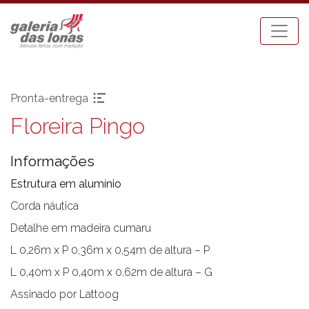
Pronta-entrega
Floreira Pingo
Pronta-entrega
Espreguiçadeiras
Acessórios
Mesa Bistrot
Informações
Aparadores
Mesas de Centro
Balanços
Mesas de Jantar
Estrutura em alumínio
Bancos
Mesas Laterais
Corda náutica
Banquetas Bar
Ombrellones
Detalhe em madeira cumaru
Cadeiras com braço
Poltronas
L 0,26m x P 0,36m x 0,54m de altura – P
Cadeiras sem braço
Puffs
L 0,40m x P 0,40m x 0,62m de altura – G
Chaises
Sofás
Carro Bar
Tenda Riviera
Assinado por Lattoog
Coleção Resort
Toldos e Cortinas