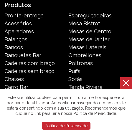
Produtos
Pronta-entrega
Espreguiçadeiras
Acessórios
Mesa Bistrot
Aparadores
Mesas de Centro
Balanços
Mesas de Jantar
Bancos
Mesas Laterais
Banquetas Bar
Ombrellones
Cadeiras com braço
Poltronas
Cadeiras sem braço
Puffs
Chaises
Sofás
Carro Bar
Tenda Riviera
Coleção Resort
Toldos e Cortinas
Este site utiliza cookies para permitir uma melhor experiência
por parte do utilizador. Ao continuar navegando em nosso site
estará consentindo com a sua utilização. Recomendamos que
Galeria das Lonas © 2026 | Todos os direitos reservados. |
clique no link para ler a nossa Política de Privacidade.
Política de Privacidade
Política de Privacidade
Desenvolvido por
Qoding