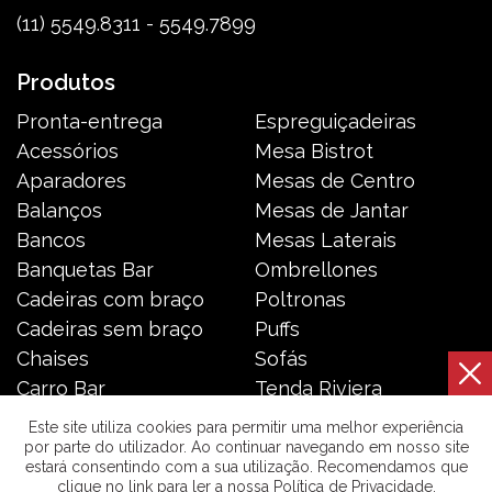
(11) 5549.8311 - 5549.7899
Produtos
Pronta-entrega
Espreguiçadeiras
Acessórios
Mesa Bistrot
Aparadores
Mesas de Centro
Balanços
Mesas de Jantar
Bancos
Mesas Laterais
Banquetas Bar
Ombrellones
Cadeiras com braço
Poltronas
Cadeiras sem braço
Puffs
Chaises
Sofás
Carro Bar
Tenda Riviera
Coleção Resort
Toldos e Cortinas
Este site utiliza cookies para permitir uma melhor experiência
por parte do utilizador. Ao continuar navegando em nosso site
estará consentindo com a sua utilização. Recomendamos que
Galeria das Lonas © 2026 | Todos os direitos reservados. |
clique no link para ler a nossa Política de Privacidade.