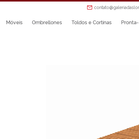
contato@galeriadaslo
Móveis
Ombrellones
Toldos e Cortinas
Pronta-
Mesas de Jantar
Mesas Laterais
Ombrellones
Poltronas
Puffs
s
Sofás
Tenda Riviera
o
Toldos e Cortinas