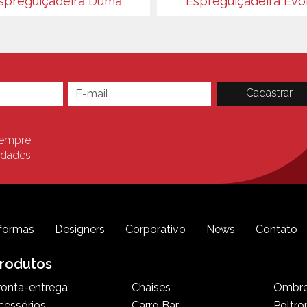
spreguiçadeira Duma
Espreguiçadeira Evo
sempre
idades.
formas
Designers
Corporativo
News
Contato
rodutos
ronta-entrega
Chaises
Ombre
cessórios
Carro Bar
Poltro