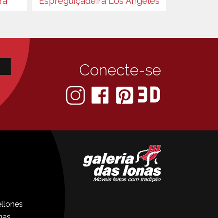
ra
Espreguiçadeira Los Angeles
Conecte-se
llones
nas