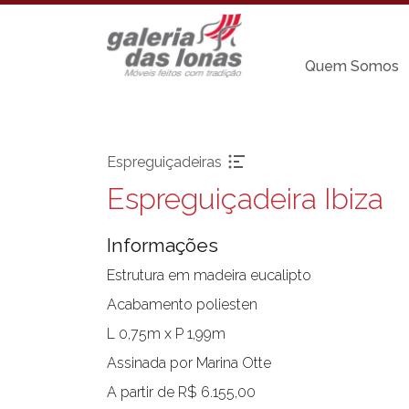
Quem Somos
Espreguiçadeiras
Espreguiçadeira Ibiza
Pronta-entrega
Cadeiras sem
braço
Informações
Acessórios
Chaises
Aparadores
Estrutura em madeira eucalipto
Carro Bar
Balanços
Acabamento poliesten
Coleção Resort
Bancos
L 0,75m x P 1,99m
Espreguiçadeira
Banquetas Bar
Mesa Bistrot
Assinada por Marina Otte
Cadeiras com
braço
Mesas de Centr
A partir de R$ 6.155,00