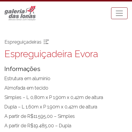
Espreguiçadeiras
Espreguiçadeira Evora
Pronta-entrega
Espreguiçadeiras
Acessórios
Mesa Bistrot
Informações
Aparadores
Mesas de Centro
Balanços
Mesas de Jantar
Estrutura em alumínio
Bancos
Mesas Laterais
Almofada em tecido
Banquetas Bar
Ombrellones
Simples – L 0,80m x P 1,90m x 0,42m de altura
Cadeiras com braço
Poltronas
Dupla – L 1,60m x P 1,90m x 0,42m de altura
Cadeiras sem braço
Puffs
A partir de R$11.595,00 – Simples
Chaises
Sofás
Carro Bar
Tenda Riviera
A partir de R$19.485,00 – Dupla
Coleção Resort
Toldos e Cortinas