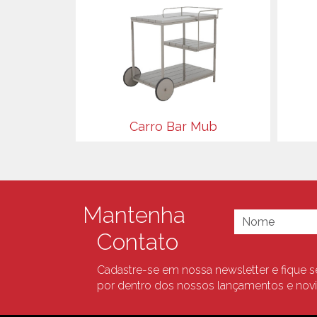
Carro Bar Mub
Mantenha
Contato
Cadastre-se em nossa newsletter e fique 
por dentro dos nossos lançamentos e nov