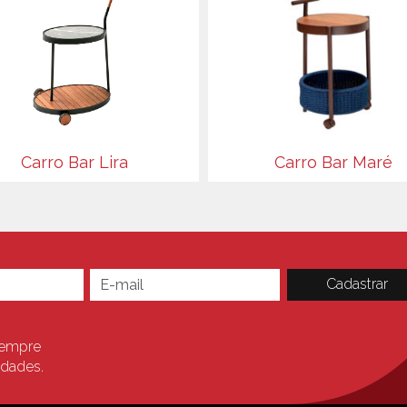
Carro Bar Lira
Carro Bar Maré
sempre
idades.