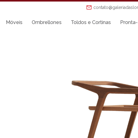
contato@galeriadaslo
Móveis
Ombrellones
Toldos e Cortinas
Pronta-
Mesas de Jantar
Mesas Laterais
Ombrellones
Poltronas
Puffs
s
Sofás
Tenda Riviera
o
Toldos e Cortinas