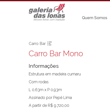
Quem Somos
Carro Bar
Carro Bar Mono
Pronta-entrega
Cadeiras sem
braço
Informações
Acessórios
Chaises
Aparadores
Estrutura em madeira cumaru
Carro Bar
Balanços
Com rodas
Coleção Resort
Bancos
L 0,63m x P 0,93m
Espreguiçadeira
Banquetas Bar
Mesa Bistrot
Assinado por Pepê Lima
Cadeiras com
braço
Mesas de Centr
A partir de R$ 9.720,00