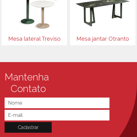
Mesa lateral Treviso
Mesa jantar Otranto
Mantenha
Contato