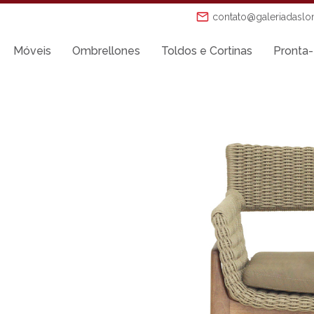
contato@galeriadaslo
Móveis
Ombrellones
Toldos e Cortinas
Pronta-
Mesas de Jantar
Mesas Laterais
Ombrellones
Poltronas
Puffs
s
Sofás
Tenda Riviera
o
Toldos e Cortinas