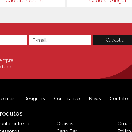
Cadeira Ocean
Cadeira Ginger
sempre
idades.
formas
Designers
Corporativo
News
Contato
rodutos
ronta-entrega
Chaises
Ombre
cessórios
Carro Bar
Poltro