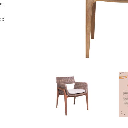
00
000