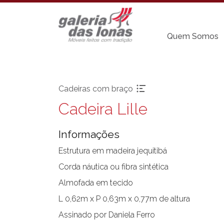
Quem Somos
Cadeiras com braço
Cadeira Lille
Pronta-entrega
Cadeiras sem
braço
Informações
Acessórios
Chaises
Aparadores
Estrutura em madeira jequitibá
Carro Bar
Balanços
Corda náutica ou fibra sintética
Coleção Resort
Bancos
Almofada em tecido
Espreguiçadeira
Banquetas Bar
Mesa Bistrot
L 0,62m x P 0,63m x 0,77m de altura
Cadeiras com
braço
Mesas de Centr
Assinado por Daniela Ferro