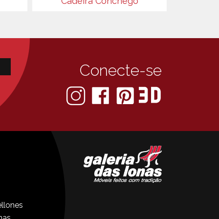
Cadeira Conchego
Conecte-se
llones
nas