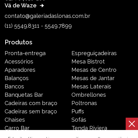
Vá de Waze
contato@galeriadaslonas.com.br
(11) 5549.8311 - 5549.7899
Produtos
Pronta-entrega
Espreguiçadeiras
Acessórios
Mesa Bistrot
Aparadores
Mesas de Centro
Balanços
Mesas de Jantar
Bancos
Mesas Laterais
Banquetas Bar
Ombrellones
Cadeiras com braço
Poltronas
Cadeiras sem braço
Puffs
Chaises
Sofás
Carro Bar
Tenda Riviera
Coleção Resort
Toldos e Cortinas