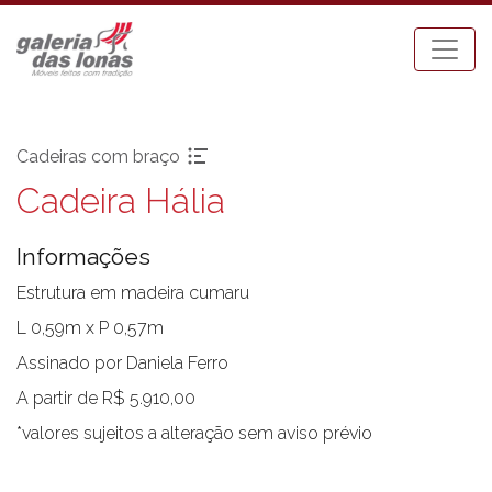
Cadeiras com braço
Cadeira Hália
Pronta-entrega
Espreguiçadeiras
Acessórios
Mesa Bistrot
Informações
Aparadores
Mesas de Centro
Balanços
Mesas de Jantar
Estrutura em madeira cumaru
Bancos
Mesas Laterais
L 0,59m x P 0,57m
Banquetas Bar
Ombrellones
Assinado por Daniela Ferro
Cadeiras com braço
Poltronas
A partir de R$ 5.910,00
Cadeiras sem braço
Puffs
*valores sujeitos a alteração sem aviso prévio
Chaises
Sofás
Carro Bar
Tenda Riviera
Coleção Resort
Toldos e Cortinas