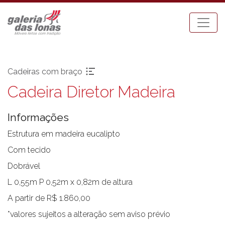
Cadeiras com braço
Cadeira Diretor Madeira
Pronta-entrega
Espreguiçadeiras
Acessórios
Mesa Bistrot
Informações
Aparadores
Mesas de Centro
Balanços
Mesas de Jantar
Estrutura em madeira eucalipto
Bancos
Mesas Laterais
Com tecido
Banquetas Bar
Ombrellones
Dobrável
Cadeiras com braço
Poltronas
L 0,55m P 0,52m x 0,82m de altura
Cadeiras sem braço
Puffs
A partir de R$ 1.860,00
Chaises
Sofás
Carro Bar
Tenda Riviera
*valores sujeitos a alteração sem aviso prévio
Coleção Resort
Toldos e Cortinas