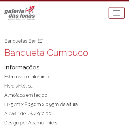
Banquetas Bar
Banqueta Cumbuco
Pronta-entrega
Espreguiçadeiras
Acessórios
Mesa Bistrot
Informações
Aparadores
Mesas de Centro
Balanços
Mesas de Jantar
Estrutura em alumínio
Bancos
Mesas Laterais
Fibra sintética
Banquetas Bar
Ombrellones
Almofada em tecido
Cadeiras com braço
Poltronas
L0,57m x P0,50m x 0,95m de altura
Cadeiras sem braço
Puffs
A partir de R$ 4.910,00
Chaises
Sofás
Carro Bar
Tenda Riviera
Design por Ádamo Thiers
Coleção Resort
Toldos e Cortinas