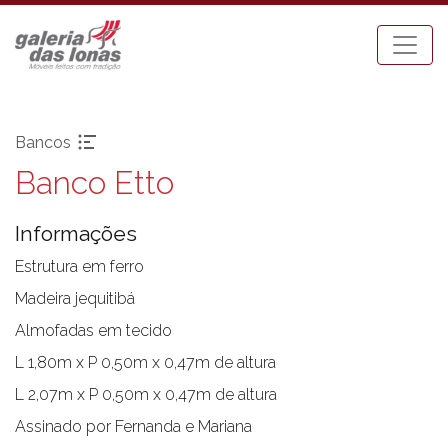
Bancos
Banco Etto
Pronta-entrega
Espreguiçadeiras
Acessórios
Mesa Bistrot
Informações
Aparadores
Mesas de Centro
Balanços
Mesas de Jantar
Estrutura em ferro
Bancos
Mesas Laterais
Madeira jequitibá
Banquetas Bar
Ombrellones
Almofadas em tecido
Cadeiras com braço
Poltronas
L 1,80m x P 0,50m x 0,47m de altura
Cadeiras sem braço
Puffs
L 2,07m x P 0,50m x 0,47m de altura
Chaises
Sofás
Carro Bar
Tenda Riviera
Assinado por Fernanda e Mariana
Coleção Resort
Toldos e Cortinas