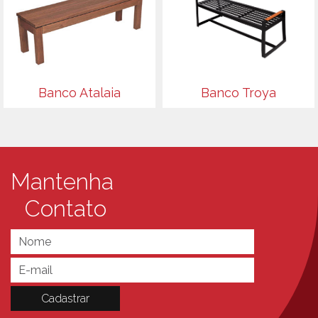
Banco Atalaia
Banco Troya
Mantenha
Contato