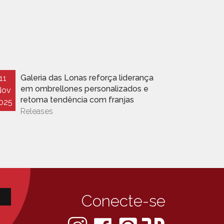
Galeria das Lonas reforça liderança
O q
11
28
em ombrellones personalizados e
Not
Nov
Out
retoma tendência com franjas
025
2025
Releases
Conecte-se