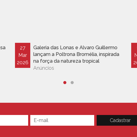
asa
Galeria das Lonas e Alvaro Guillermo
27
lançam a Poltrona Bromélia, inspirada
Mar
na força da natureza tropical
2026
2
Anúncios