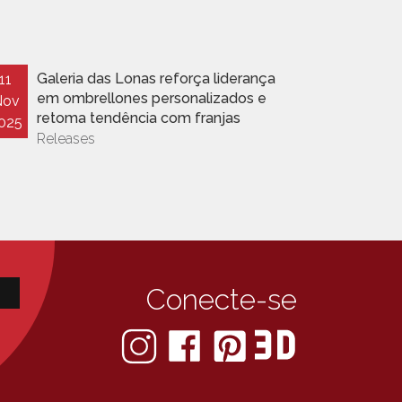
Galeria das Lonas reforça liderança
O q
11
28
em ombrellones personalizados e
Not
Nov
Out
retoma tendência com franjas
025
2025
Releases
Conecte-se