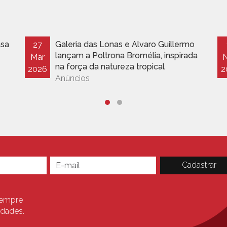
asa
Galeria das Lonas e Alvaro Guillermo
27
lançam a Poltrona Bromélia, inspirada
Mar
na força da natureza tropical
2026
2
Anúncios
sempre
idades.