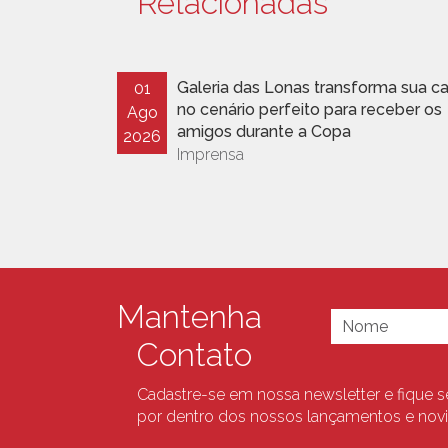
Relacionadas
Galeria das Lonas transforma sua c
01
no cenário perfeito para receber os
Ago
amigos durante a Copa
2026
Imprensa
Mantenha
Contato
Cadastre-se em nossa newsletter e fique 
por dentro dos nossos lançamentos e nov